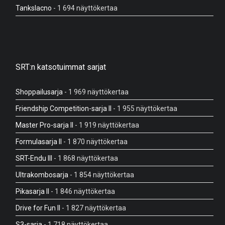
Tankslacno
- 1 694 näyttökertaa
SRT:n katsotuimmat sarjat
Shoppailusarja
- 1 969 näyttökertaa
Friendship Competition-sarja II
- 1 955 näyttökertaa
Master Pro-sarja II
- 1 919 näyttökertaa
Formulasarja II
- 1 870 näyttökertaa
SRT-Endu III
- 1 868 näyttökertaa
Ultrakombosarja
- 1 854 näyttökertaa
Pikasarja II
- 1 846 näyttökertaa
Drive for Fun II
- 1 827 näyttökertaa
S3-sarja
- 1 718 näyttökertaa