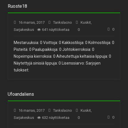
Ruoste18
16 marras, 2017
Tankslacno
Kuskit
,
0
Sarjakeskus
641 näyttökertaa
0
Mestaruuksia: 0 Voittoja: 0 Kakkostiloja: 0 Kolmostiloja: 0
Pisteitä: 0 Paalupaikkoja: 0 Johtokierroksia: 0
Nopeimpia kierroksia: 0 Aiheutettuja keltaisia lippuja: 0
Näytettyjä sinisiä lippuja: 0 Lisenssiarvo: Sarjojen
tulokset:
Ufoandaliens
16 marras, 2017
Tankslacno
Kuskit
,
0
Sarjakeskus
632 näyttökertaa
0