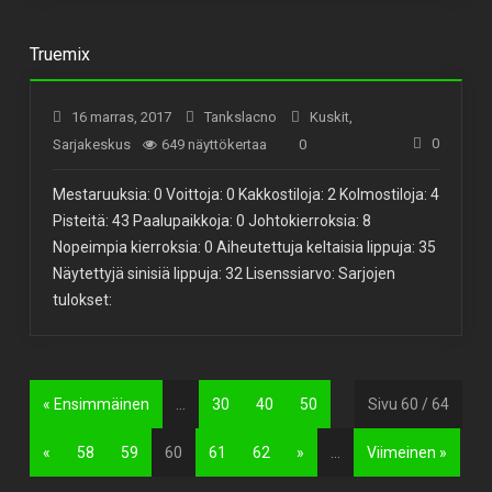
Truemix
16 marras, 2017
Tankslacno
Kuskit
,
0
Sarjakeskus
649 näyttökertaa
0
Mestaruuksia: 0 Voittoja: 0 Kakkostiloja: 2 Kolmostiloja: 4
Pisteitä: 43 Paalupaikkoja: 0 Johtokierroksia: 8
Nopeimpia kierroksia: 0 Aiheutettuja keltaisia lippuja: 35
Näytettyjä sinisiä lippuja: 32 Lisenssiarvo: Sarjojen
tulokset:
« Ensimmäinen
...
30
40
50
Sivu 60 / 64
«
58
59
60
61
62
»
...
Viimeinen »