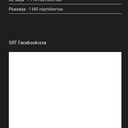
Plussarja
- 1 685 näyttökertaa
SRT Facebookissa