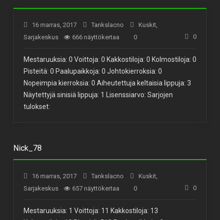
16 marras, 2017
Tankslacno
Kuskit
,
0
Sarjakeskus
666 näyttökertaa
0
Mestaruuksia: 0 Voittoja: 0 Kakkostiloja: 0 Kolmostiloja: 0
Pisteitä: 0 Paalupaikkoja: 0 Johtokierroksia: 0
Nopeimpia kierroksia: 0 Aiheutettuja keltaisia lippuja: 3
Näytettyjä sinisiä lippuja: 1 Lisenssiarvo: Sarjojen
tulokset:
Nick_78
16 marras, 2017
Tankslacno
Kuskit
,
0
Sarjakeskus
657 näyttökertaa
0
Mestaruuksia: 1 Voittoja: 11 Kakkostiloja: 13