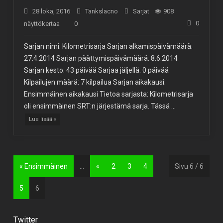
28 loka, 2016
Tankslacno
Sarjat
908
0
näyttökertaa
0
Sarjan nimi: Kilometrisarja Sarjan alkamispäivämäärä:
27.4.2014 Sarjan päättymispäivämäärä: 8.6.2014
Sarjan kesto: 43 päivää Sarjaa jäljellä: 0 päivää
Kilpailujen määrä: 7 kilpailua Sarjan aikakausi:
Ensimmäinen aikakausi Tietoa sarjasta: Kilometrisarja
oli ensimmäinen SRT:n järjestämä sarja. Tässä …
Lue lisää »
« Ensimmäinen
...
«
2
3
4
Sivu 6 / 6
5
6
Twitter