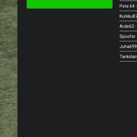
Pete 64
-
Kurkku8
Arde62
-
Spoofer
Juha699
Tanksla