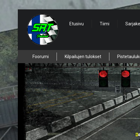
Etusivu
Tiimi
Sarjak
Foorumi
Kilpailujen tulokset
Pistetauluk