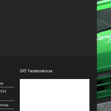
SRT Facebookissa
aa
 954
kertaa