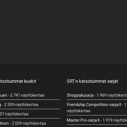
atsotuimmat kuskit
SRT:n katsotuimmat sarjat
ueri
- 2 741 näyttökertaa
Shoppailusarja
- 1 969 näyttökert
g
- 2 309 näyttökertaa
Friendship Competition-sarja II
- 1
näyttökertaa
107 näyttökertaa
Master Pro-sarja II
- 1 919 näyttö
tinen
- 2 009 näyttökertaa