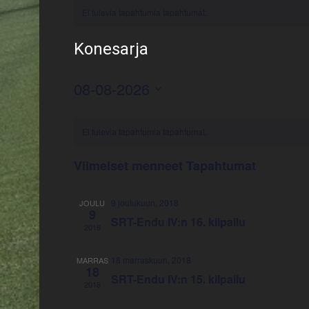
Ei tulevia tapahtumia tapahtumat.
Konesarja
08-08-2026
Valitse
päivä.
Ei tulevia tapahtumia tapahtumat.
Viimeiset menneet Tapahtumat
9 joulukuun, 2018
JOULU
9
SRT-Endu IV:n 16. kilpailu
2018
18 marraskuun, 2018
MARRAS
18
SRT-Endu IV:n 15. kilpailu
2018