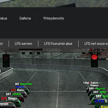
eskus
Galleria
Yhteydenotto
ot
LFS-serveri
LFS Foorumin alue
LFS.net-sivun s