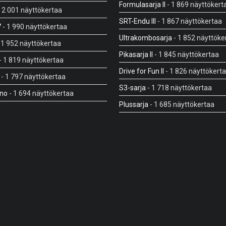
Formulasarja II
- 1 869 näyttökert
 2 001 näyttökertaa
SRT-Endu III
- 1 867 näyttökertaa
7
- 1 990 näyttökertaa
Ultrakombosarja
- 1 852 näyttöke
 1 952 näyttökertaa
Pikasarja II
- 1 845 näyttökertaa
- 1 819 näyttökertaa
Drive for Fun II
- 1 826 näyttökert
- 1 797 näyttökertaa
S3-sarja
- 1 718 näyttökertaa
cno
- 1 694 näyttökertaa
Plussarja
- 1 685 näyttökertaa