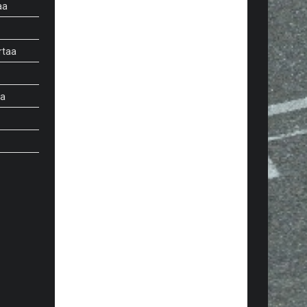
aa
rtaa
aa