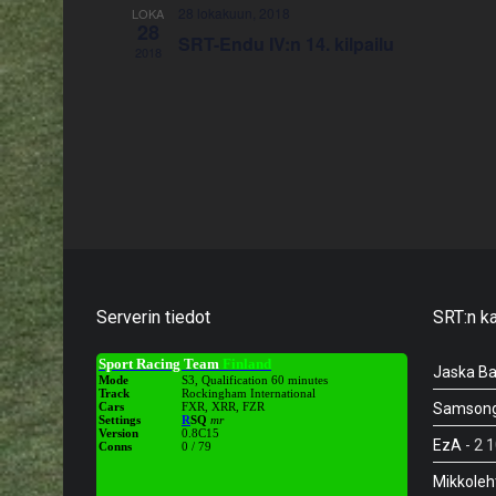
28 lokakuun, 2018
LOKA
28
SRT-Endu IV:n 14. kilpailu
2018
Serverin tiedot
SRT:n k
Jaska Ba
Samson
EzA
- 2 
Mikkoleh