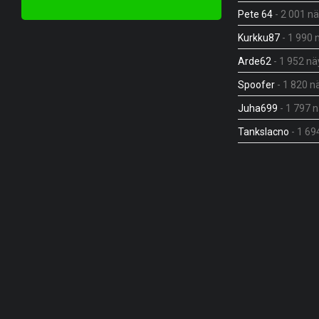
Pete 64
- 2 001 n
Kurkku87
- 1 990 
Arde62
- 1 952 nä
Spoofer
- 1 820 n
Juha699
- 1 797 
Tankslacno
- 1 69