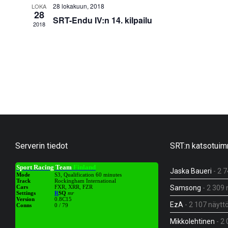
28 lokakuun, 2018
LOKA
28
SRT-Endu IV:n 14. kilpailu
2018
Serverin tiedot
SRT:n katsotuim
Jaska Baueri
- 2 
Samsong
- 2 309 
EzA
- 2 107 näytt
Mikkolehtinen
- 2