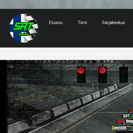
Etusivu
Tiimi
Sarjakeskus
Foorumi
Kilpailujen tulokset
Pistetaulukot