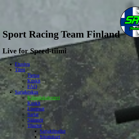
Sport Racing Team Finland
Live for Speed-tiimi
Etusivu
Tiimi
Tietoa
Kuskit
FAQ
Sarjakeskus
Kilpailukalenteri
Kuskit
Lisenssit
Sarjat
Säännöt
Tilastot
Sarjakilpailut
Sijoitukset