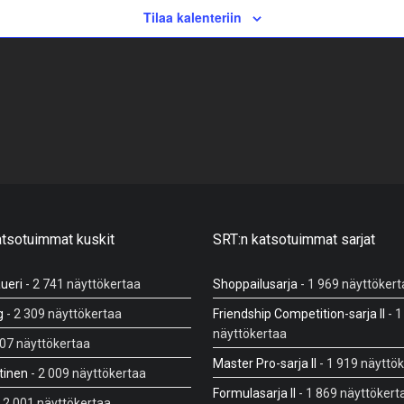
Tilaa kalenteriin
atsotuimmat kuskit
SRT:n katsotuimmat sarjat
ueri
- 2 741 näyttökertaa
Shoppailusarja
- 1 969 näyttökert
g
- 2 309 näyttökertaa
Friendship Competition-sarja II
- 1
näyttökertaa
107 näyttökertaa
Master Pro-sarja II
- 1 919 näyttö
tinen
- 2 009 näyttökertaa
Formulasarja II
- 1 869 näyttökert
 2 001 näyttökertaa