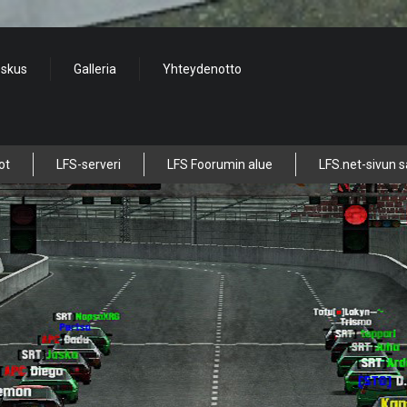
eskus
Galleria
Yhteydenotto
ot
LFS-serveri
LFS Foorumin alue
LFS.net-sivun s