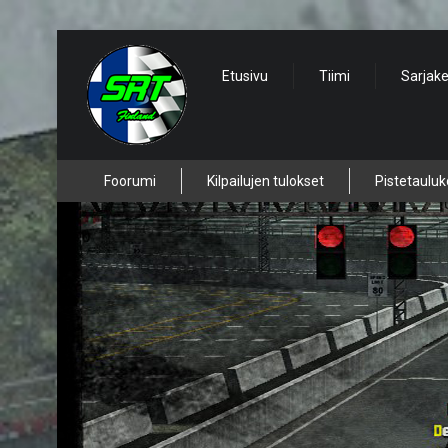
Etusivu
Tiimi
Sarjak
Foorumi
Kilpailujen tulokset
Pistetauluk