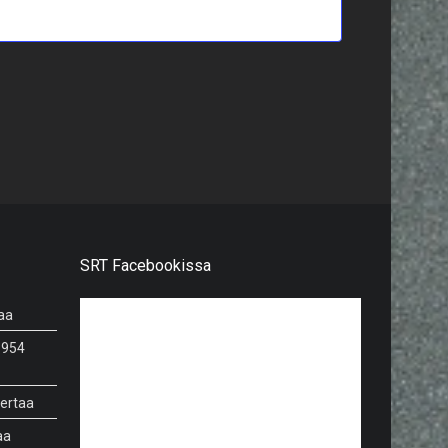
SRT Facebookissa
aa
 954
kertaa
aa