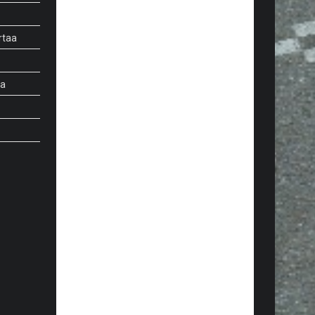
rtaa
aa