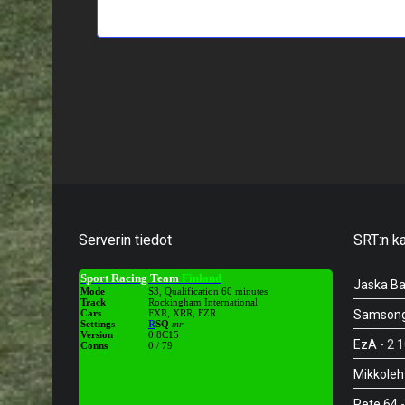
Serverin tiedot
SRT:n k
Jaska Ba
Samson
EzA
- 2 
Mikkoleh
Pete 64
-