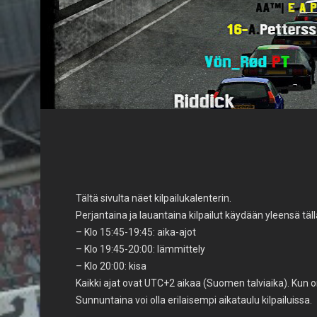
Tältä sivulta näet kilpailukalenterin.
Perjantaina ja lauantaina kilpailut käydään yleensä tälla
– Klo 15:45-19:45: aika-ajot
– Klo 19:45-20:00: lämmittely
– Klo 20:00: kisa
Kaikki ajat ovat UTC+2 aikaa (Suomen talviaika). Kun o
Sunnuntaina voi olla erilaisempi aikataulu kilpailuissa.