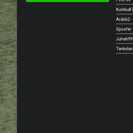
Kurkku8
Arde62
-
Spoofer
Juha699
Tanksla