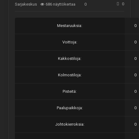
0
Sarjakeskus
686 näyttökertaa
0
Mestaruuksia:
0
Voittoja:
0
Kakkostiloja:
0
Kolmostiloja:
0
Pisteitä:
0
Paalupaikkoja:
0
Johtokierroksia:
0