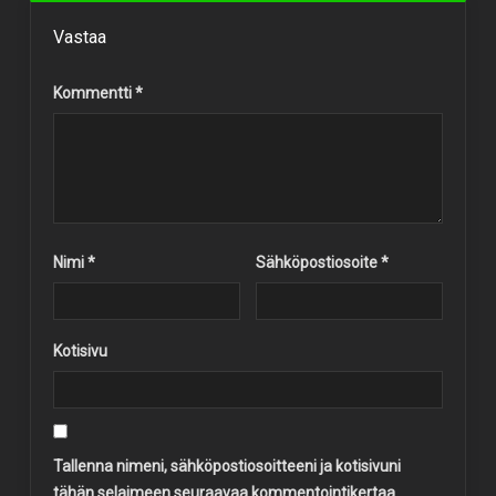
Vastaa
Kommentti
*
Nimi
*
Sähköpostiosoite
*
Kotisivu
Tallenna nimeni, sähköpostiosoitteeni ja kotisivuni
tähän selaimeen seuraavaa kommentointikertaa