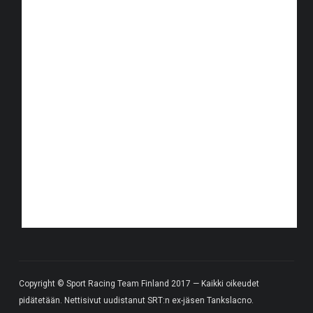
Copyright © Sport Racing Team Finland 2017 — Kaikki oikeudet
pidätetään. Nettisivut uudistanut SRT:n ex-jäsen Tankslacno.