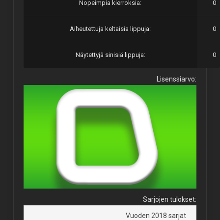
Nopeimpia kierroksia:
0
Aiheutettuja keltaisia lippuja:
0
Näytettyjä sinisiä lippuja:
0
Lisenssiarvo:
Sarjojen tulokset:
Vuoden 2018 sarjat