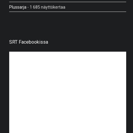
Plussarja
- 1 685 näyttökertaa
SRT Facebookissa