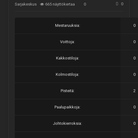
0
Sarjakeskus
665 näyttökertaa
0
Mestaruuksia:
0
Voittoja:
0
Kakkostiloja:
0
Kolmostiloja:
0
Pisteitä:
2
Paalupaikkoja:
0
Johtokierroksia:
0