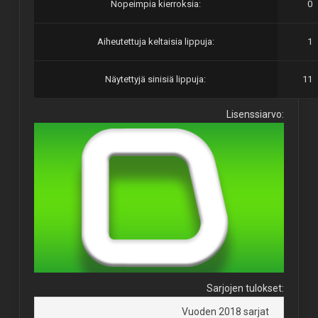
Nopeimpia kierroksia:
0
Aiheutettuja keltaisia lippuja:
1
Näytettyjä sinisiä lippuja:
11
Lisenssiarvo:
Sarjojen tulokset:
Vuoden 2018 sarjat