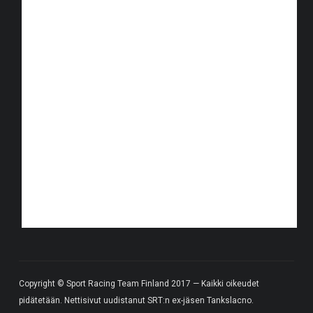
Copyright © Sport Racing Team Finland 2017 — Kaikki oikeudet
pidätetään. Nettisivut uudistanut SRT:n ex-jäsen Tankslacno.