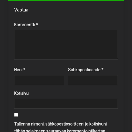
Vastaa
Kommentti
*
Nimi
*
Sähköpostiosoite
*
Kotisivu
Tallenna nimeni, sähköpostiosoitteeni ja kotisivuni
tähän selaimeen seuraavaa kommentointikertaa