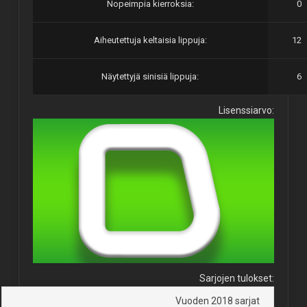
Nopeimpia kierroksia:
0
Aiheutettuja keltaisia lippuja:
12
Näytettyjä sinisiä lippuja:
6
Lisenssiarvo:
Sarjojen tulokset:
Vuoden 2018 sarjat