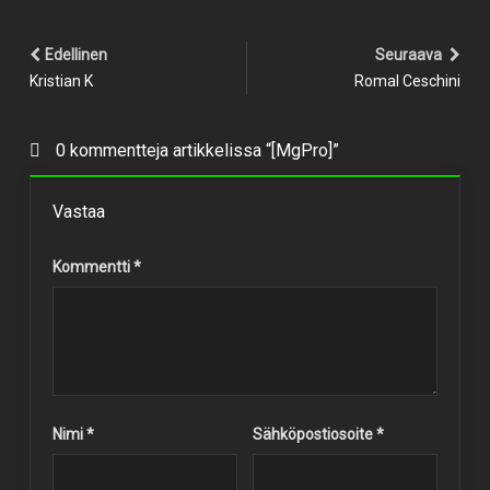
Edellinen
Seuraava
Kristian K
Romal Ceschini
0 kommentteja artikkelissa “[MgPro]”
Vastaa
Kommentti
*
Nimi
*
Sähköpostiosoite
*