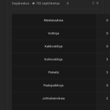
0
Sarjakeskus
732 näyttökertaa
0
Mestaruuksia:
0
Voittoja:
0
Kakkostiloja:
0
Kolmostiloja:
3
Pisteitä:
3
Paalupaikkoja:
0
Johtokierroksia:
2