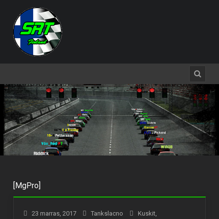
[MgPro]
23 marras, 2017
Tankslacno
Kuskit
,