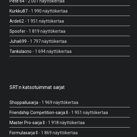
Pete 64
- 2 001 näyttökertaa
Kurkku87
- 1 990 näyttökertaa
Arde62
- 1 951 näyttökertaa
Spoofer
- 1 819 näyttökertaa
Juha699
- 1 797 näyttökertaa
Tankslacno
- 1 694 näyttökertaa
SRT:n katsotuimmat sarjat
Shoppailusarja
- 1 969 näyttökertaa
Friendship Competition-sarja II
- 1 951 näyttökertaa
Master Pro-sarja II
- 1 918 näyttökertaa
Formulasarja II
- 1 869 näyttökertaa