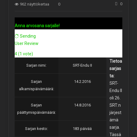
0
962 näyttökertaa
0
Anna arvosana sarjalle!
Sending
User Review
4
(
1
vote)
Tietoa
Sarjan nimi:
SRT-Endu II
sarjas
ta:
Sarjan
14.2.2016
SRT-
alkamispäivämäärä:
Endu II
oli 26.
Sarjan
14.8.2016
SRT:n
päättymispäivämäärä:
järjest
ämä
sarja.
Sarjan kesto:
183 päivää
Tässä