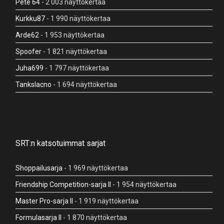
Pete 64
- 2 003 näyttökertaa
Kurkku87
- 1 990 näyttökertaa
Arde62
- 1 953 näyttökertaa
Spoofer
- 1 821 näyttökertaa
Juha699
- 1 797 näyttökertaa
Tankslacno
- 1 694 näyttökertaa
SRT:n katsotuimmat sarjat
Shoppailusarja
- 1 969 näyttökertaa
Friendship Competition-sarja II
- 1 954 näyttökertaa
Master Pro-sarja II
- 1 919 näyttökertaa
Formulasarja II
- 1 870 näyttökertaa