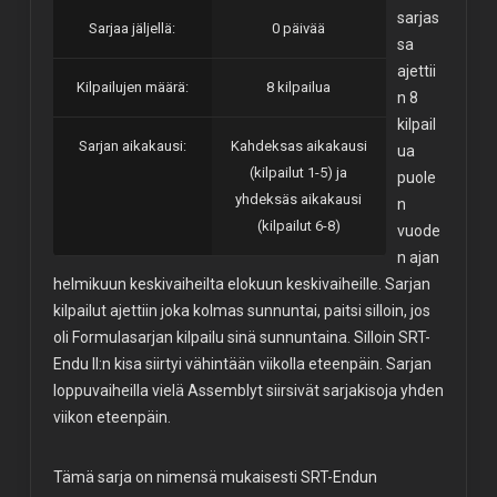
sarjas
Sarjaa jäljellä:
0 päivää
sa
ajettii
Kilpailujen määrä:
8 kilpailua
n 8
kilpail
Sarjan aikakausi:
Kahdeksas aikakausi
ua
(kilpailut 1-5) ja
puole
yhdeksäs aikakausi
n
(kilpailut 6-8)
vuode
n ajan
helmikuun keskivaiheilta elokuun keskivaiheille. Sarjan
kilpailut ajettiin joka kolmas sunnuntai, paitsi silloin, jos
oli Formulasarjan kilpailu sinä sunnuntaina. Silloin SRT-
Endu II:n kisa siirtyi vähintään viikolla eteenpäin. Sarjan
loppuvaiheilla vielä Assemblyt siirsivät sarjakisoja yhden
viikon eteenpäin.
Tämä sarja on nimensä mukaisesti SRT-Endun