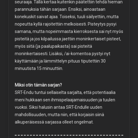
seuraaja. Tällä kertaa kuitenkin päätettiin tehdä hieman
parannuksia tähän sarjaan. Ensiksi, ainoastaan
konekuskit saivat ajaa. Toiseksi, tuuli säilyettiin, mutta
nopeutta kyllä rajoitettiin melkoisesti. Pisteytys pysyi
samana, mutta nopeimmasta kierroksesta sai nyt myös
pisteitä ja jos kilpailussa jaettiin moninkertaiset pisteet,
myös siitä (ja paalupaikasta) sai pisteitä
moninkertaisesti. Lisäksi, /ai-komentoa pystyi nyt
käyttämään ja lämmittelyn pituus tiputettiin 30
minuutista 15 minuuttiin.
Miksi otin tämän sarjan?
SRT-Endu tuntui sellaiselta sarjalta, että potentiaalia
meni hukkaan sen ihmispelaajamaisuuden ja tuulen
vuoksi. Siksi halusin antaa SRT-Endulle uuden
mahdollisuuden, mutta niin, että korjaisin siinä
alkuperäisessä sarjassa olleet ongelmat.